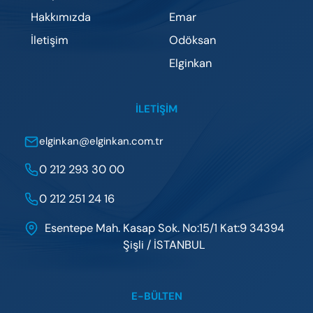
Hakkımızda
Emar
İletişim
Odöksan
Elginkan
İLETIŞIM
elginkan@elginkan.com.tr
0 212 293 30 00
0 212 251 24 16
Esentepe Mah. Kasap Sok. No:15/1 Kat:9 34394
Şişli / İSTANBUL
E-BÜLTEN