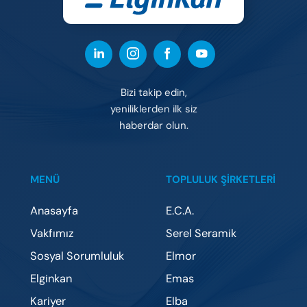
Bizi takip edin,
yeniliklerden ilk siz
haberdar olun.
MENÜ
TOPLULUK ŞİRKETLERİ
Anasayfa
E.C.A.
Vakfımız
Serel Seramik
Sosyal Sorumluluk
Elmor
Elginkan
Emas
Kariyer
Elba