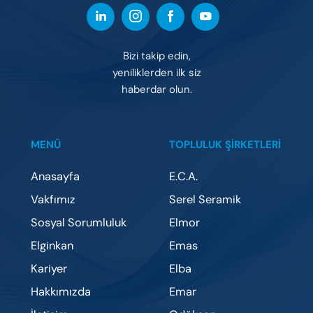
Bizi takip edin,
yeniliklerden ilk siz
haberdar olun.
MENÜ
TOPLULUK ŞİRKETLERİ
Anasayfa
E.C.A.
Vakfımız
Serel Seramik
Sosyal Sorumluluk
Elmor
Elginkan
Emas
Kariyer
Elba
Hakkımızda
Emar