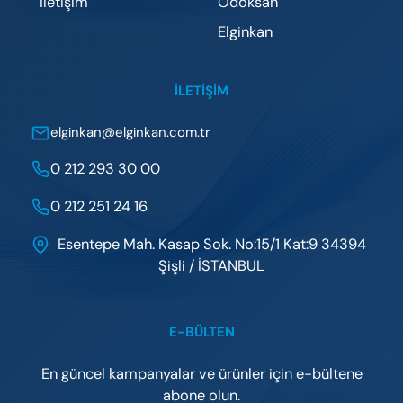
İletişim
Odöksan
Elginkan
İLETIŞIM
elginkan@elginkan.com.tr
0 212 293 30 00
0 212 251 24 16
Esentepe Mah. Kasap Sok. No:15/1 Kat:9 34394
Şişli / İSTANBUL
E-BÜLTEN
En güncel kampanyalar ve ürünler için e-bültene
abone olun.